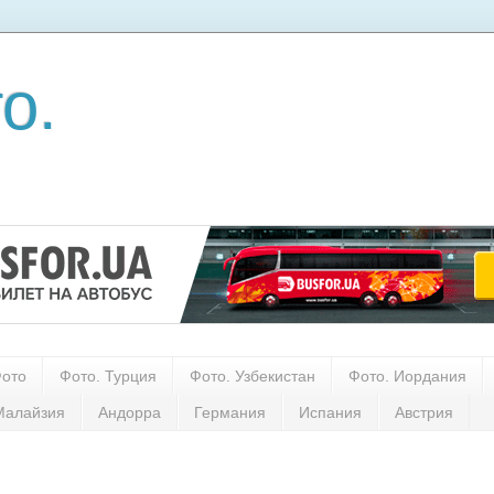
о.
Фото
Фото. Турция
Фото. Узбекистан
Фото. Иордания
Малайзия
Андорра
Германия
Испания
Австрия