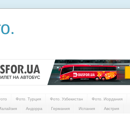
о.
Фото
Фото. Турция
Фото. Узбекистан
Фото. Иордания
Малайзия
Андорра
Германия
Испания
Австрия