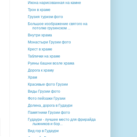
Икона нарисованная на камне
Трон в храме
Грузия туризм фото
Большое изображение святого на
потолке грузинском ...
Внутри храма
Монастыри Грузии фото
Крест в храме
Таблички на храме
Руины башни возле храма
Дорога к храму
Храм
Красивые фото Грузии
Виды Грузии фото
Фото пейзажи Грузии
Долина, дорога в Гудаури
Памятники Грузии фото
Гудаури - лучшее место для фрирайда
лыжников и бор...
Вид гор в Гудаури