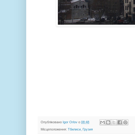
Опубліковано
Igor Orlov
о
08:48
Місцеположення:
Тбилиси, Грузия