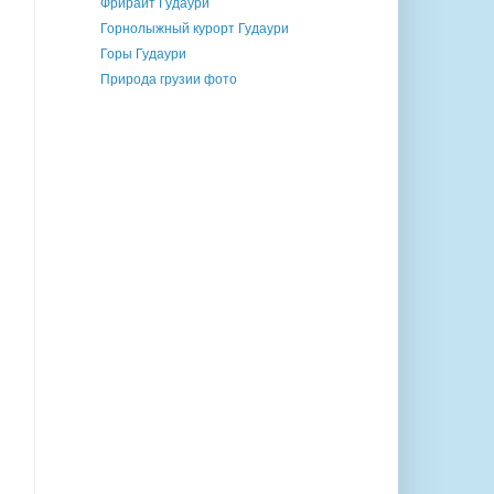
Фрирайт Гудаури
Горнолыжный курорт Гудаури
Горы Гудаури
Природа грузии фото