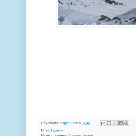
Опубліковано
Igor Orlov
о
07:45
Мітки:
Гудаури
Місцеположення:
Гудаури, Грузия