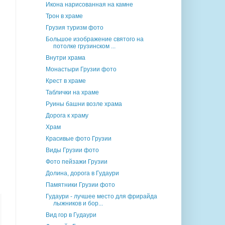
Икона нарисованная на камне
Трон в храме
Грузия туризм фото
Большое изображение святого на
потолке грузинском ...
Внутри храма
Монастыри Грузии фото
Крест в храме
Таблички на храме
Руины башни возле храма
Дорога к храму
Храм
Красивые фото Грузии
Виды Грузии фото
Фото пейзажи Грузии
Долина, дорога в Гудаури
Памятники Грузии фото
Гудаури - лучшее место для фрирайда
лыжников и бор...
Вид гор в Гудаури