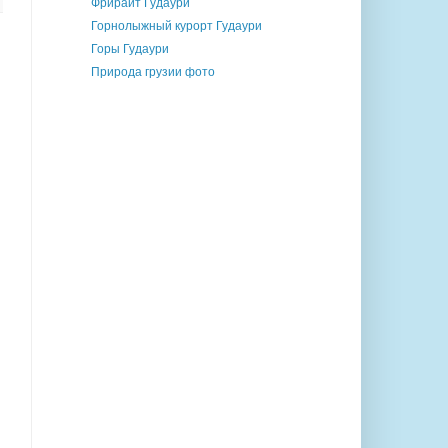
Фрирайт Гудаури
Горнолыжный курорт Гудаури
Горы Гудаури
Природа грузии фото