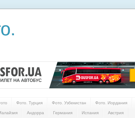
о.
Фото
Фото. Турция
Фото. Узбекистан
Фото. Иордания
Малайзия
Андорра
Германия
Испания
Австрия