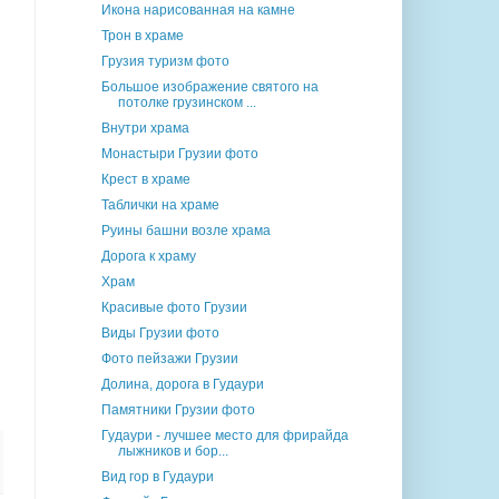
Икона нарисованная на камне
Трон в храме
Грузия туризм фото
Большое изображение святого на
потолке грузинском ...
Внутри храма
Монастыри Грузии фото
Крест в храме
Таблички на храме
Руины башни возле храма
Дорога к храму
Храм
Красивые фото Грузии
Виды Грузии фото
Фото пейзажи Грузии
Долина, дорога в Гудаури
Памятники Грузии фото
Гудаури - лучшее место для фрирайда
лыжников и бор...
Вид гор в Гудаури