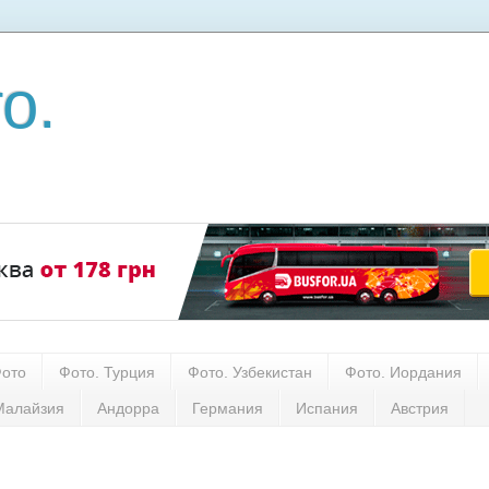
о.
Фото
Фото. Турция
Фото. Узбекистан
Фото. Иордания
Малайзия
Андорра
Германия
Испания
Австрия