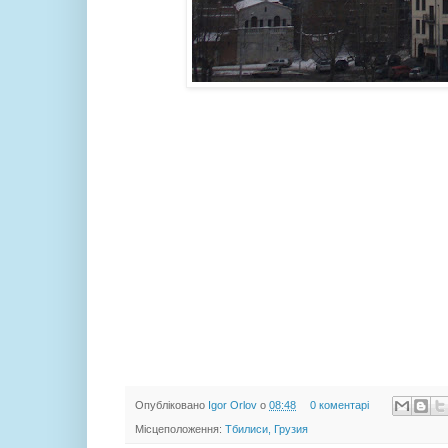
Опубліковано
Igor Orlov
о
08:48
0 коментарі
Місцеположення:
Тбилиси, Грузия