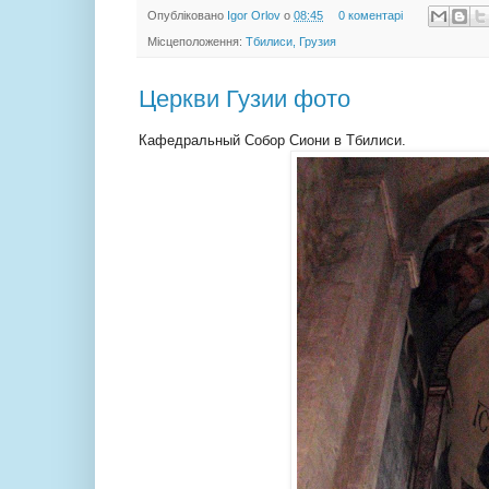
Опубліковано
Igor Orlov
о
08:45
0 коментарі
Місцеположення:
Тбилиси, Грузия
Церкви Гузии фото
Кафедральный Собор Сиони в Тбилиси.