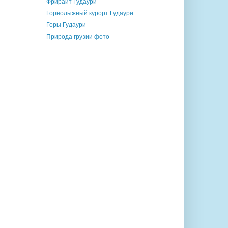
Фрирайт Гудаури
Горнолыжный курорт Гудаури
Горы Гудаури
Природа грузии фото