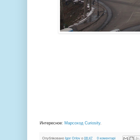
Интересное:
Марсоход Curiosity
.
Опубліковано
Igor Orlov
о
08:47
0 коментарі